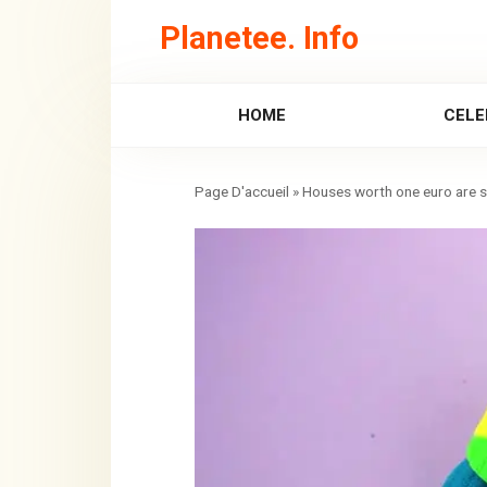
Skip
Planetee. Info
to
content
HOME
CELE
»
Houses worth one euro are sol