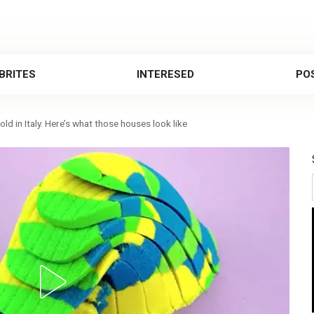
BRITES
INTERESED
POS
d in Italy. Here’s what those houses look like