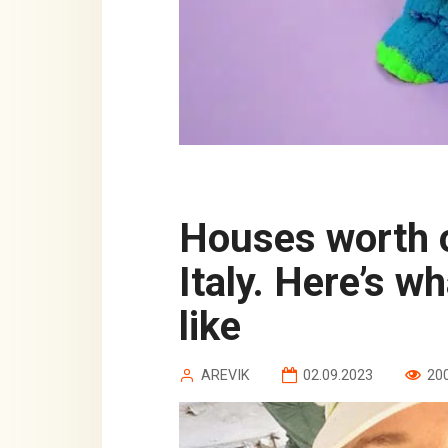
Houses worth one euro are sold in
Italy. Here’s w
like
AREVIK
02.09.2023
20