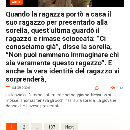
AUTRE
Quando la ragazza portò a casa il
suo ragazzo per presentarlo alla
sorella, quest’ultima guardò il
ragazzo e rimase scioccata: “Ci
conosciamo già”, disse la sorella,
“Non puoi nemmeno immaginare chi
sia veramente questo ragazzo”. E
anche la vera identità del ragazzo vi
sorprenderà,
04.08.2026
0
1.4k.
Il silenzio calò immediatamente nel soggiorno. Nessuno si
mosse. Thomas teneva gli occhi fissi sulla sorella. La giovane
donna che li aveva presentati
Posts
1
2
…
187
Next