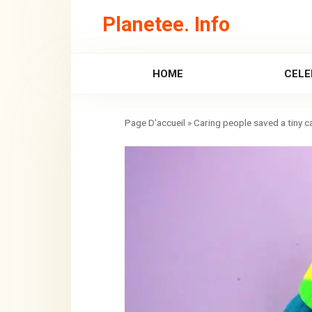
Skip
Planetee. Info
to
content
HOME
CELE
»
Caring people saved a tiny c