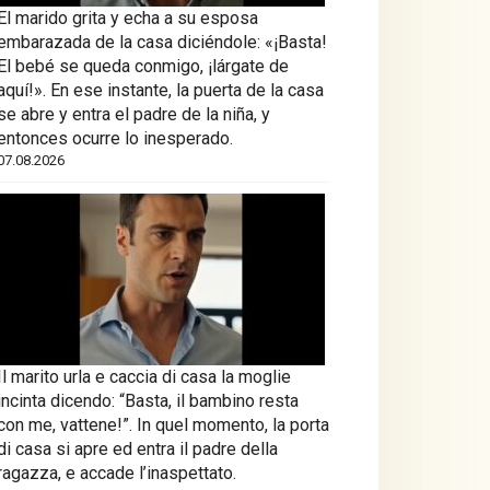
El marido grita y echa a su esposa
embarazada de la casa diciéndole: «¡Basta!
El bebé se queda conmigo, ¡lárgate de
aquí!». En ese instante, la puerta de la casa
se abre y entra el padre de la niña, y
entonces ocurre lo inesperado.
07.08.2026
Il marito urla e caccia di casa la moglie
incinta dicendo: “Basta, il bambino resta
con me, vattene!”. In quel momento, la porta
di casa si apre ed entra il padre della
ragazza, e accade l’inaspettato.