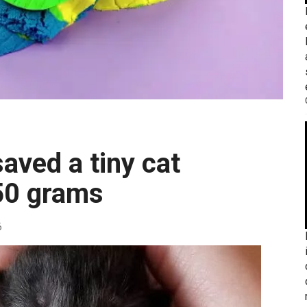
50 grams
6