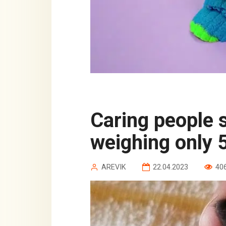
Caring people saved a tiny cat
weighing only 
AREVIK
22.04.2023
40