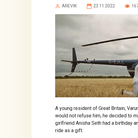
AREVIK
23.11.2022
16
A young resident of Great Britain, Varun
would not refuse him, he decided to ma
girlfriend Anisha Seth had a birthday a
ride as a gift.